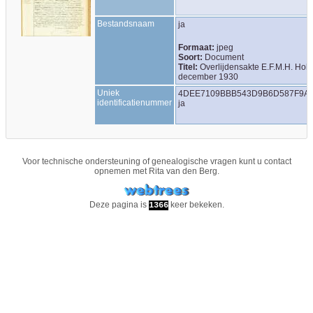
Bestandsnaam
ja
Formaat:
jpeg
Soort:
Document
Titel:
Overlijdensakte E.F.M.H. Hold
december 1930
Uniek
4DEE7109BBB543D9B6D587F9
identificatienummer
ja
Voor technische ondersteuning of genealogische vragen kunt u contact
opnemen met
Rita van den Berg
.
Deze pagina is
keer bekeken.
1366