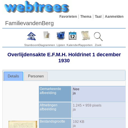
Favorieten
Thema
Taal
Aanmelden
FamilievandenBerg
Stamboom
Diagrammen
Lijsten
Kalender
Rapporten
Zoek
Overlijdensakte E.F.M.H. Holdrinet 1 december
1930
Details
Personen
Gemarkeerde
Nee
afbeelding
ja
Afmetingen
1.245 × 959 pixels
afbeelding
ja
Bestandsgrootte
192 KB
ja