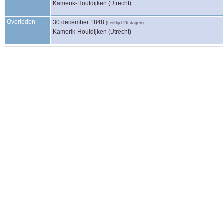
Kamerik-Houtdijken (Utrecht)
Overleden
30 december 1848
(Leeftijd 26 dagen)
Kamerik-Houtdijken (Utrecht)