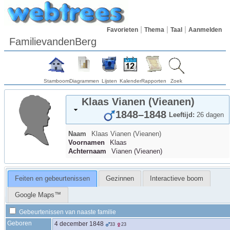
Favorieten
Thema
Taal
Aanmelden
FamilievandenBerg
Stamboom
Diagrammen
Lijsten
Kalender
Rapporten
Zoek
Klaas
Vianen (Vieanen)
1848
–
1848
Leeftijd:
26 dagen
Naam
Klaas
Vianen (Vieanen)
Voornamen
Klaas
Achternaam
Vianen (Vieanen)
Feiten en gebeurtenissen
Gezinnen
Interactieve boom
Google Maps™
Gebeurtenissen van naaste familie
Geboren
4 december 1848
33
23